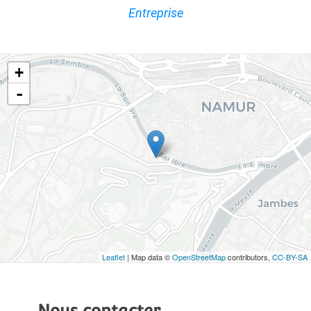
Entreprise
+
-
Leaflet
| Map data ©
OpenStreetMap
contributors,
CC-BY-SA
Nous contacter