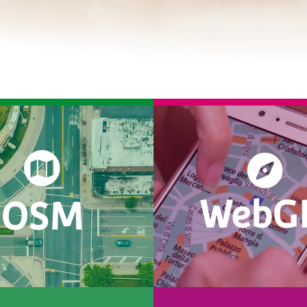
WebG
OSM