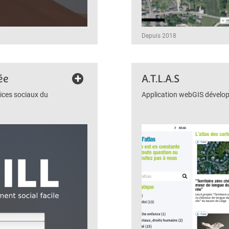
Depuis 2018
+
ée
A.T.L.A.S
ices sociaux du
Application webGIS dévelop