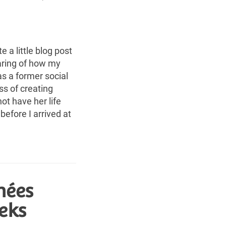
 a little blog post
haring of how my
s a former social
ss of creating
t have her life
 before I arrived at
nées
eks