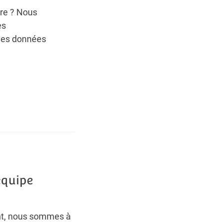
gare ? Nous
es
 des données
équipe
nt, nous sommes à