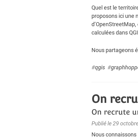
Quel est le territoi
proposons ici une m
d’
OpenStreetMap
,
calculées dans QGI
Nous partageons ég
#
qgis
#
graphhopp
On recru
On recrute u
Publié le 29 octobr
Nous connaissons 