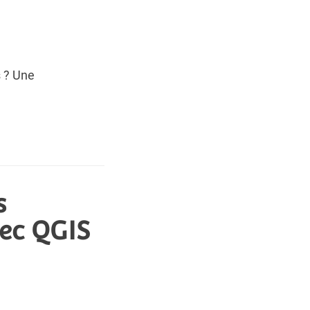
 ? Une
s
vec QGIS