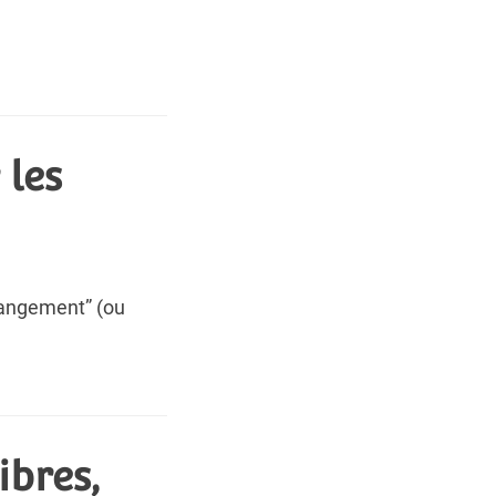
 les
hangement” (ou
bres,