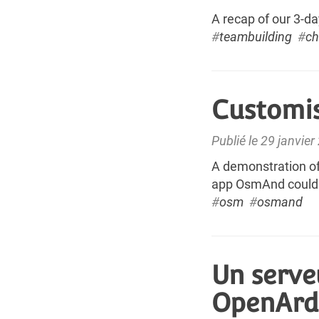
A recap of our 3-d
#
teambuilding
#
ch
Customi
Publié le 29 janvie
A demonstration o
app OsmAnd could 
#
osm
#
osmand
Un serve
OpenAr