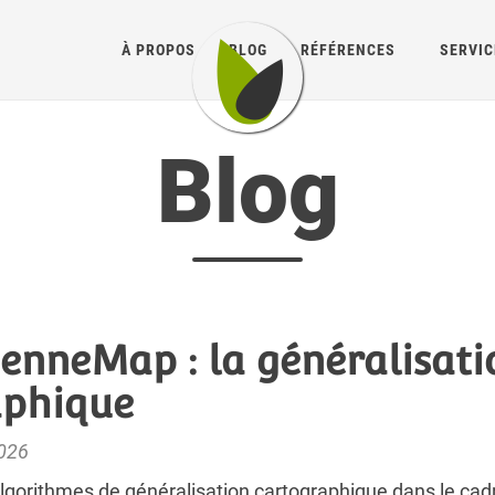
À PROPOS
BLOG
RÉFÉRENCES
SERVIC
Blog
nneMap : la généralisati
aphique
2026
 algorithmes de généralisation cartographique dans le ca