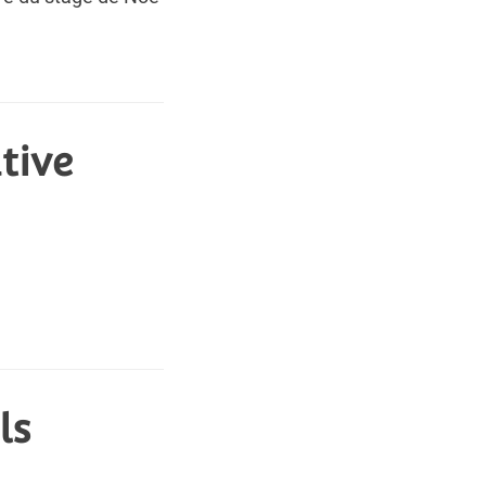
tive
ls