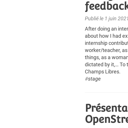
feedback
Publié le 1 juin 202
After doing an inte
about how I had ex
internship contrib
worker/teacher, as 
things, as a woman
dictated by it,… To 
Champs Libres.
#
stage
Présenta
OpenStr