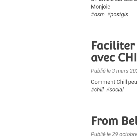
Monjoie
#
osm
#
postgis
Facilite
avec CH
Publié le 3 mars 2
Comment Chill peut
#
chill
#
social
From Bel
Publié le 29 octobr