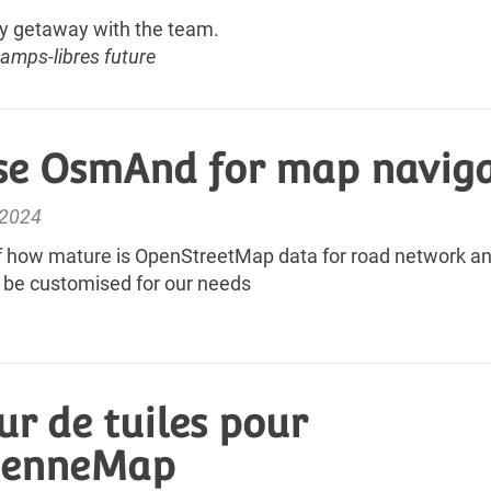
ay getaway with the team.
amps-libres future
se OsmAnd for map naviga
r 2024
f how mature is OpenStreetMap data for road network a
be customised for our needs
ur de tuiles pour
denneMap