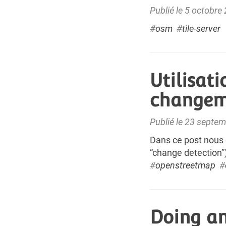
Publié le 5 octobre
#
osm
#
tile-server
Utilisat
changem
Publié le 23 septe
Dans ce post nous 
“change detection”)
#
openstreetmap
#
Doing an