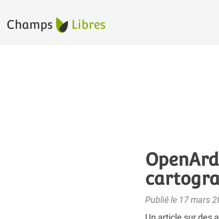
OpenArde
cartogr
Publié le 17 mars 
Un article sur des