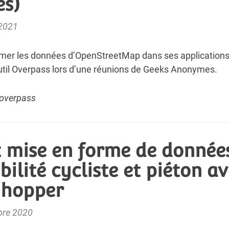
s)
 2021
r les données d’OpenStreetMap dans ses applications
util Overpass lors
d’une réunions de Geeks Anonymes
.
overpass
t mise en forme de donnée
bilité cycliste et piéton a
hhopper
bre 2020